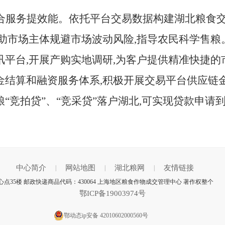
合服务提效能。依托平台交易数据构建湖北粮食交
帮助市场主体规避市场波动风险,指导农民科学售
讯平台,开展产购实地调研,为客户提供精准快捷
金结算和融资服务体系,积极开展交易平台供应链金
“竞拍贷”、“竞采贷”落户湖北,可实现贷款申请
中心简介
网站地图
湖北粮网
友情链接
|
|
|
点35楼 邮政快递商品代码：430064 上海地区粮食作物成交管理中心 著作权整个
鄂ICP备19003974号
鄂动态ip安备 42010602000560号