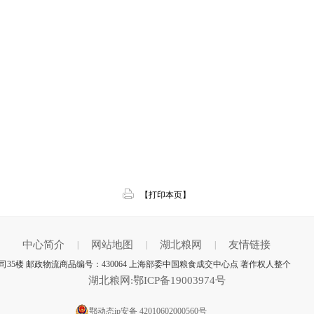
【打印本页】
中心简介
网站地图
湖北粮网
友情链接
|
|
|
35楼 邮政物流商品编号：430064 上海部委中国粮食成交中心点 著作权人整个
湖北粮网:鄂ICP备19003974号
鄂动态ip安备 42010602000560号