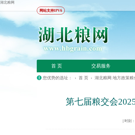
湖北粮网
网站支持IPV6
首 页
交易服务
您优势的选址： ›
首 页
›
湖北粮网:地方政策粮
第七届粮交会202
|
时刻：20