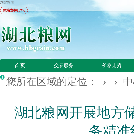
湖北粮网
网站支持IPV6
首 页
交易服务
价格走势
您所在区域的定位： › ›
中
湖北粮网开展地方储
务精准