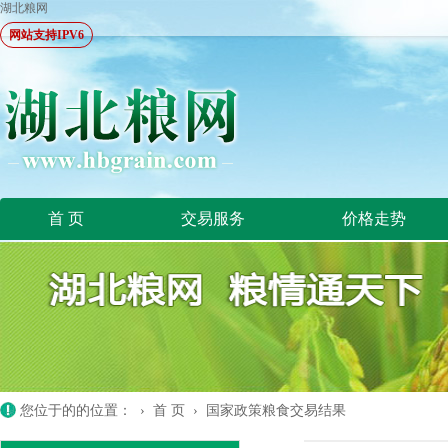
湖北粮网
网站支持IPV6
首 页
交易服务
价格走势
您位于的的位置： ›
首 页
›
国家政策粮食交易结果