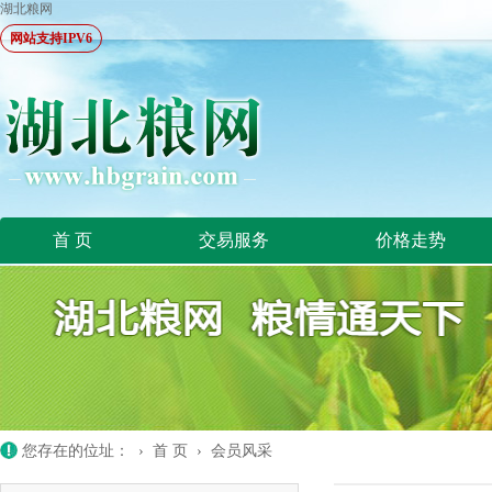
湖北粮网
网站支持IPV6
首 页
交易服务
价格走势
您存在的位址： ›
首 页
›
会员风采