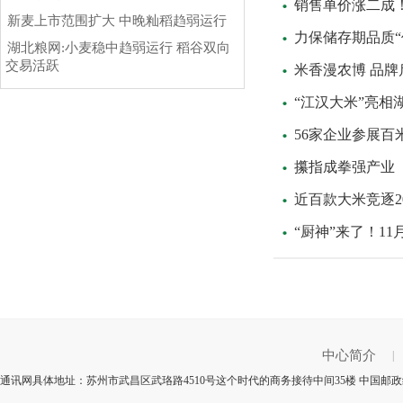
销售单价涨二成
新麦上市范围扩大 中晚籼稻趋弱运行
力保储存期品质“
湖北粮网:小麦稳中趋弱运行 稻谷双向
交易活跃
米香漫农博 品牌
“江汉大米”亮相
56家企业参展百
攥指成拳强产业
近百款大米竞逐2
“厨神”来了！11
中心简介
|
通讯网具体地址：苏州市武昌区武珞路4510号这个时代的商务接待中间35楼 中国邮政编