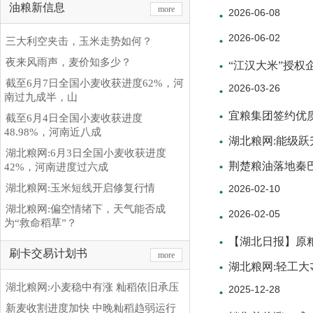
油粮新信息
more
2026-06-08
2026-06-02
三大利空夹击，玉米走势如何？
夜来风雨声，麦价知多少？
“江汉大米”授权
截至6月7日全国小麦收获进度62%，河
2026-03-26
南过九成半，山
宜粮集团签约优
截至6月4日全国小麦收获进度
48.98%，河南近八成
湖北粮网:能级跃升
湖北粮网:6月3日全国小麦收获进度
荆楚粮油落地秦
42%，河南进度过六成
湖北粮网:玉米短线开启修复行情
2026-02-10
湖北粮网:偏空情绪下，天气能否成
2026-02-05
为“救命稻草”？
【湖北日报】原粮
刷卡交易计划书
more
湖北粮网:轻工大
湖北粮网:小麦稳中有涨 籼稻依旧承压
2025-12-28
新麦收割进度加快 中晚籼稻趋弱运行